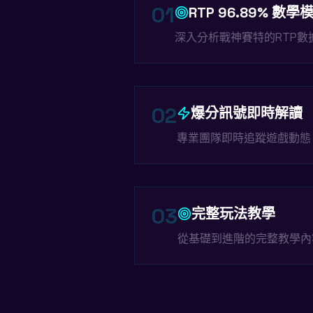
01
RTP 96.89% 數
深入分析戰神賽特的RTP
02
爆分訊號即時解讀
專業團隊即時追蹤遊戲動態
03
完整玩法教學
從基礎到進階的完整教學內