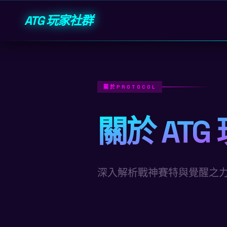
跳過主要內容
ATG 玩家社群
關於PROTOCOL
關於 ATG
深入解析戰神賽特與覺醒之力R