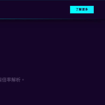
了解更多
與倍率解析。