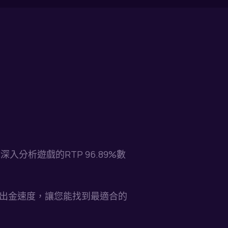
分析遊戲的RTP 96.89%數
出金速度，讓您能找到最適合的