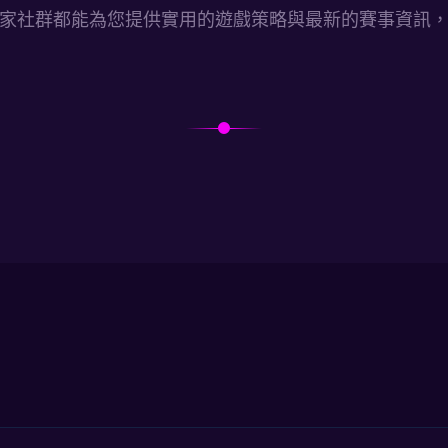
 玩家社群都能為您提供實用的遊戲策略與最新的賽事資訊