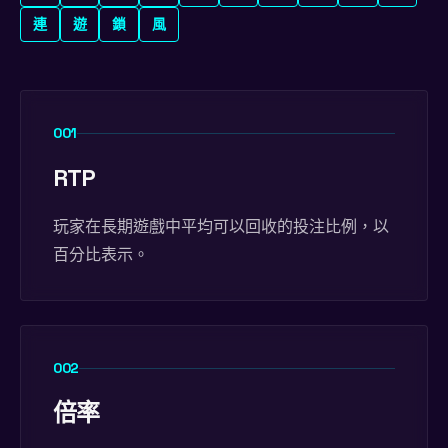
連
遊
鎖
風
001
RTP
玩家在長期遊戲中平均可以回收的投注比例，以
百分比表示。
002
倍率