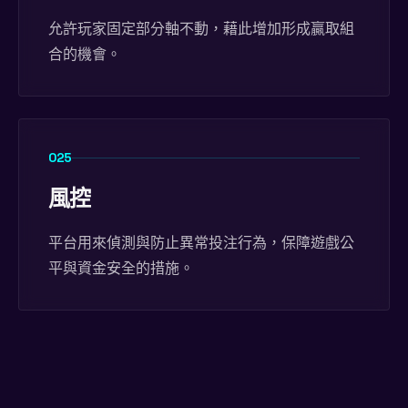
允許玩家固定部分軸不動，藉此增加形成贏取組
合的機會。
025
風控
平台用來偵測與防止異常投注行為，保障遊戲公
平與資金安全的措施。