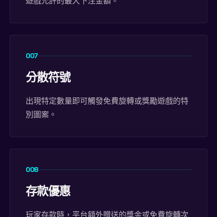
遊戲允許的最大下注金額。
007
分散符號
出現特定數量即可觸發免費旋轉或獎勵遊戲的特
別圖案。
008
存款優惠
玩家存款時，平台額外贈送的獎金或免費旋轉次