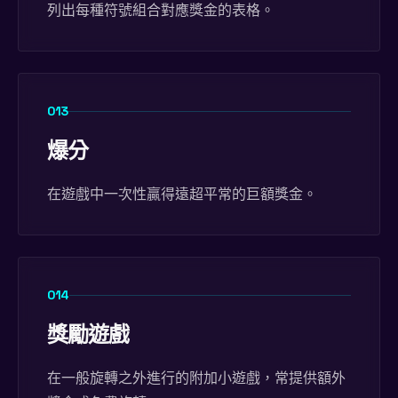
列出每種符號組合對應獎金的表格。
013
爆分
在遊戲中一次性贏得遠超平常的巨額獎金。
014
獎勵遊戲
在一般旋轉之外進行的附加小遊戲，常提供額外