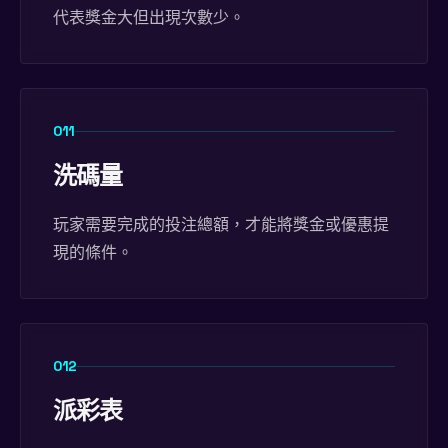
代表獎金大但出現次數少。
011
洗碼量
玩家需要完成的投注總額，才能將獎金或優惠提
現的條件。
012
派彩表